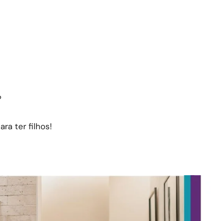
?
ra ter filhos!